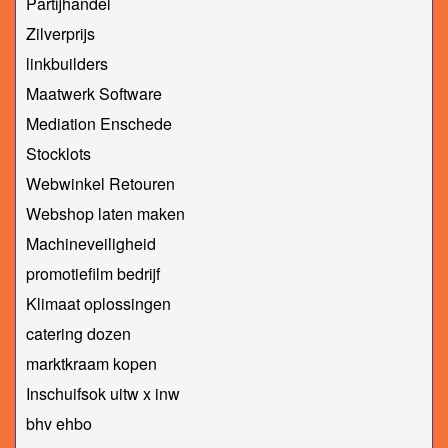
Partijhandel
Zilverprijs
linkbuilders
Maatwerk Software
Mediation Enschede
Stocklots
Webwinkel Retouren
Webshop laten maken
Machineveiligheid
promotiefilm bedrijf
Klimaat oplossingen
catering dozen
marktkraam kopen
Inschuifsok uitw x inw
bhv ehbo