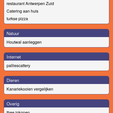
restaurant Antwerpen Zuid
Catering aan huis
turkse pizza
Natuur
Houtwal aanleggen
Internet
palliescattery
Dieren
Kanariekooien vergelijken
Overig
thee inkopen